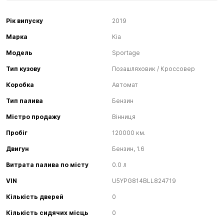
Рік випуску
2019
Марка
Kia
Модель
Sportage
Тип кузову
Позашляховик / Кроссовер
Коробка
Автомат
Тип палива
Бензин
Містро продажу
Вінниця
Пробіг
120000 км.
Двигун
Бензин, 1.6
Витрата палива по місту
0.0 л
VIN
U5YPG814BLL824719
Кількість дверей
0
Кількість сидячих місць
0