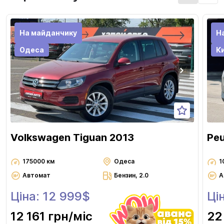
На майданчику
Н
Одеса
Ки
Volkswagen Tiguan 2013
Pe
175000 км
Одеса
1
Автомат
Бензин, 2.0
А
Ціна: 12 999$
Ці
12 161 грн
/міс
22