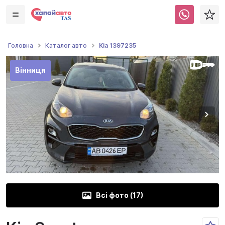
Kia 1397235
Головна
Каталог авто
Вінниця
Всі фото (
17
)