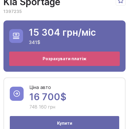
Kia Sportage
1397235
15 304 грн
/міс
341$
Розрахувати платіж
Ціна авто
16 700$
748 160 грн
Купити