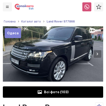
Land Rover 977866
Головна
Каталог авто
Одеса
Всі фото (
103
)