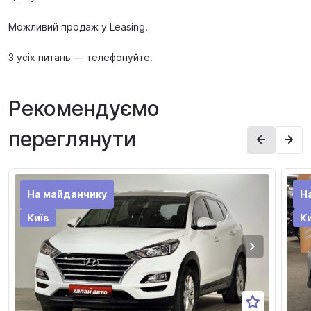
Можливий продаж у Leasing.
З усіх питань — телефонуйте.
Рекомендуємо
переглянути
На майданчику
Н
Київ
Ки