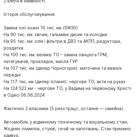
2 ключі в наявності.
Історія обслуговування:
Заміна олії кожні 10 тис. км (5W30)
На 90 тис. км: свічки, гальмівні диски та колодки
На 95 тис. км: олія і фільтри в ДВЗ та АКПП, редуктори,
роздатка
На 100 тис. км: велике ТО – заміна ланцюга ГРМ,
натягувачів, прокладок, масла ГУР
На 107 тис. км (дилер Чорногорія): маточина та важелі
передні
На 117 тис. км (дилер Іспанія): чергове ТО, акти на руках
На 124 522 км - чергове ТО, у Вадима на Червоному Хресті
в Одесі 06.06.2024
Фактично 2 власники (5 реєстрації, остання — сімейна).
Автомобіль у відмінному технічному та візуальному стані.
Жодних помилок, стуків, течій чи запотівань. Стан приємно
здивує.