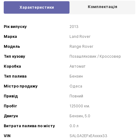
Комплектація
Характеристики
Рік випуску
2013
Марка
Land Rover
Модель
Range Rover
Тип кузову
Позашляховик / Кроссовер
Коробка
Автомат
Тип палива
Бензин
Містро продажу
Одеса
Привід
Повний
Пробіг
125000 км.
Двигун
Бензин, 5.0
Витрата палива по місту
0.0 л
VIN
SALGA2EFxEAxxxx33