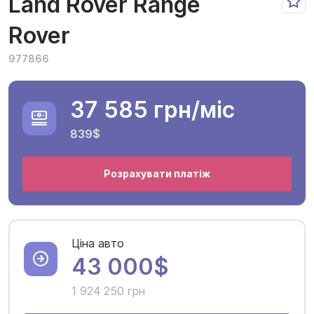
Land Rover Range
Rover
977866
37 585 грн
/міс
839$
Розрахувати платіж
Ціна авто
43 000$
1 924 250 грн