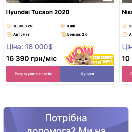
Hyundai Tucson 2020
Nis
166000 км
Київ
2
Автомат
Бензин, 2.0
А
Ціна: 18 000$
Ці
16 390 грн
/міс
10
Розрахувати платіж
Купити
Потрібна
допомога? Ми на