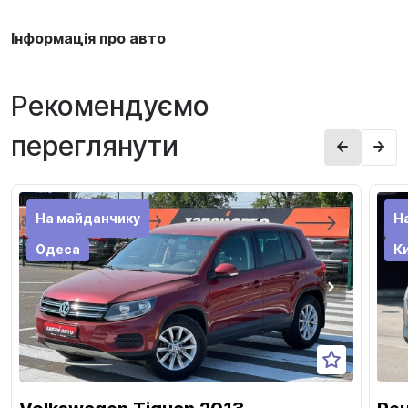
Інформація про авто
Рекомендуємо
переглянути
На майданчику
Н
Одеса
Ки