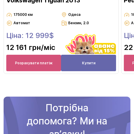
Volkswagen Tiguan 2013
Pe
175000 км
Одеса
1
Автомат
Бензин, 2.0
А
Ціна: 12 999$
Ці
12 161 грн
/міс
22
Розрахувати платіж
Купити
Потрібна
допомога? Ми на