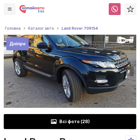
Land Rover 709154
Головна
Каталог авто
Дніпро
Всі фото (
28
)