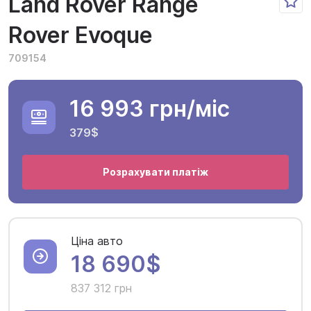
Land Rover Range
Rover Evoque
709154
16 993 грн
/міс
379$
Розрахувати платіж
Ціна авто
18 690$
837 312 грн