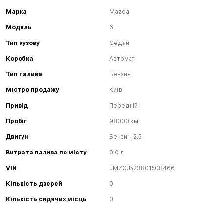
Марка
Mazda
Модель
6
Тип кузову
Седан
Коробка
Автомат
Тип палива
Бензин
Містро продажу
Київ
Привід
Передній
Пробіг
98000 км.
Двигун
Бензин, 2.5
Витрата палива по місту
0.0 л
VIN
JMZGJ523801508466
Кількість дверей
0
Кількість сидячих місць
0