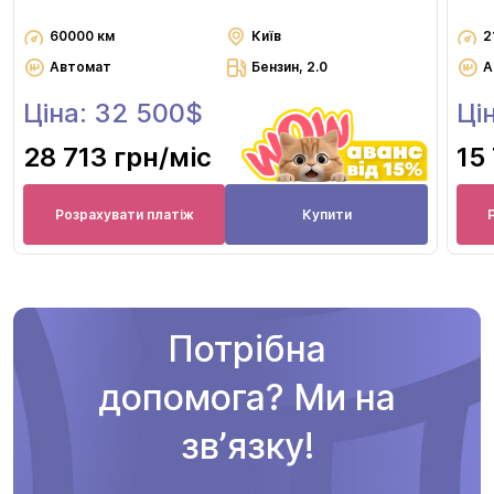
60000 км
Київ
2
Автомат
Бензин, 2.0
А
Ціна: 32 500$
Ці
28 713 грн
/міс
15
Розрахувати платіж
Купити
Потрібна
допомога? Ми на
звʼязку!