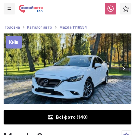
Mazda 1118554
Головна
Каталог авто
Київ
Всі фото (
140
)