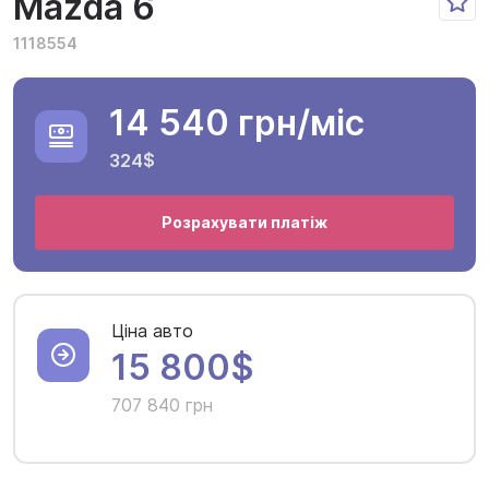
Mazda 6
1118554
14 540 грн
/міс
324$
Розрахувати платіж
Ціна авто
15 800$
707 840 грн