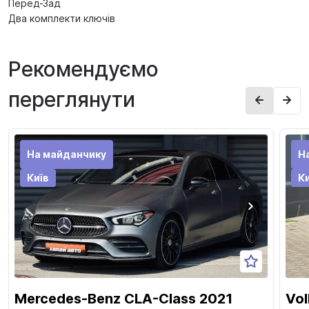
Перед-Зад
Два комплекти ключів
Рекомендуємо
переглянути
На майданчику
Н
Київ
Ки
Mercedes-Benz CLA-Class 2021
Vol