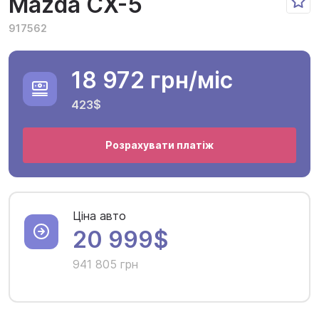
Mazda CX-5
917562
18 972 грн
/міс
423$
Розрахувати платіж
Ціна авто
20 999$
941 805 грн