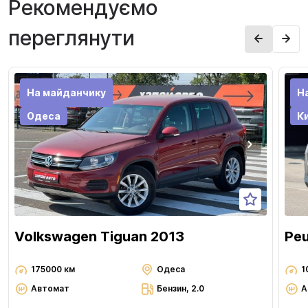
Рекомендуємо
переглянути
На майданчику
Н
Одеса
Ки
Volkswagen Tiguan 2013
Pe
175000 км
Одеса
1
Автомат
Бензин, 2.0
А