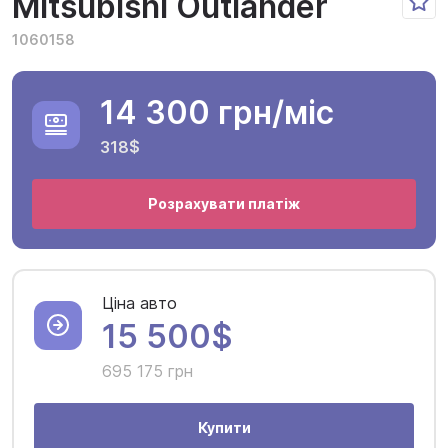
Mitsubishi Outlander
1060158
14 300 грн
/міс
318$
Розрахувати платіж
Ціна авто
15 500$
695 175 грн
Купити