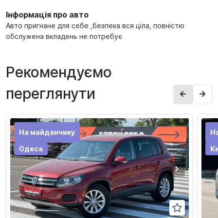
Інформація про авто
Авто пригнане для себе ,безпека вся ціла, повністю
обслужена вкладень не потребує
Рекомендуємо
переглянути
На майданчику
Н
Одеса
Ки