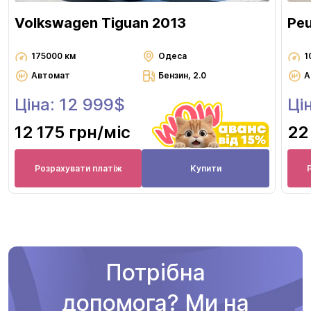
Volkswagen Tiguan 2013
Pe
175000 км
Одеса
1
Автомат
Бензин, 2.0
А
Ціна: 12 999$
Ці
12 175 грн
/міс
22
Розрахувати платіж
Купити
Потрібна
допомога? Ми на