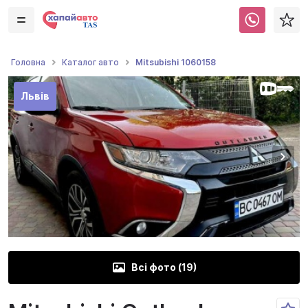
Mitsubishi 1060158
Головна
Каталог авто
Львів
Всі фото (
19
)