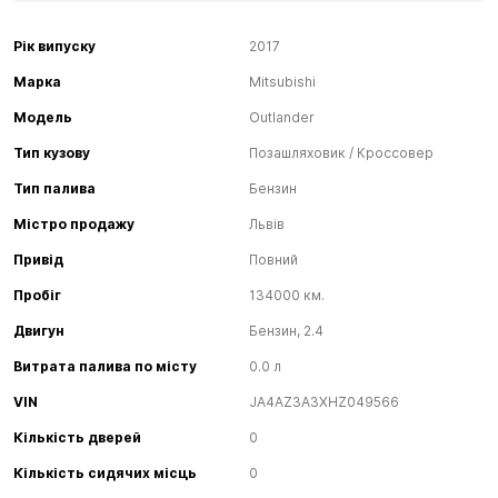
Рік випуску
2017
Марка
Mitsubishi
Модель
Outlander
Тип кузову
Позашляховик / Кроссовер
Тип палива
Бензин
Містро продажу
Львів
Привід
Повний
Пробіг
134000 км.
Двигун
Бензин, 2.4
Витрата палива по місту
0.0 л
VIN
JA4AZ3A3XHZ049566
Кількість дверей
0
Кількість сидячих місць
0