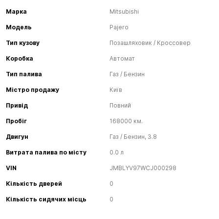
Марка
Mitsubishi
Модель
Pajero
Тип кузову
Позашляховик / Кроссовер
Коробка
Автомат
Тип палива
Газ / Бензин
Містро продажу
Київ
Привід
Повний
Пробіг
168000 км.
Двигун
Газ / Бензин, 3.8
Витрата палива по місту
0.0 л
VIN
JMBLYV97WCJ000298
Кількість дверей
0
Кількість сидячих місць
0