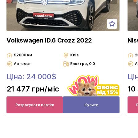
Volkswagen ID.6 Crozz 2022
Nis
92000 км
Київ
2
Автомат
Електро, 0.0
А
Ціна: 24 000$
Ці
21 477 грн
/міс
10
Розрахувати платіж
Купити