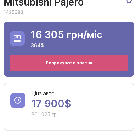
Mitsubishi Pajero
1425683
16 305 грн
/міс
364$
Розрахувати платіж
Ціна авто
17 900$
801 025 грн