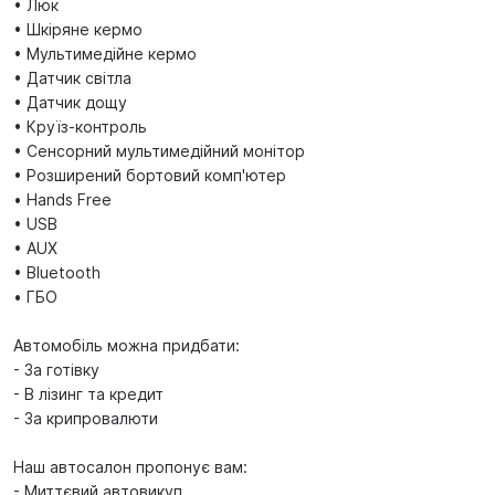
• Люк
• Шкіряне кермо
• Мультимедійне кермо
• Датчик світла
• Датчик дощу
• Круїз-контроль
• Сенсорний мультимедійний монітор
• Розширений бортовий комп'ютер
• Hands Free
• USB
• AUX
• Bluetooth
• ГБО
Автомобіль можна придбати:
- За готівку
- В лізинг та кредит
- За крипровалюти
Наш автосалон пропонує вам:
- Миттєвий автовикуп