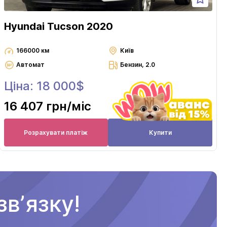
Hyundai Tucson 2020
166000 км
Київ
Автомат
Бензин, 2.0
Ціна: 18 000$
16 407 грн
/міс
Розрахувати платіж
Купити
вʼязку!