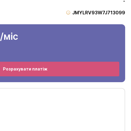
-
JMYLRV93W7J713099
/міс
Розрахувати платіж