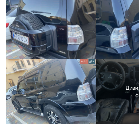
Дивит
ф