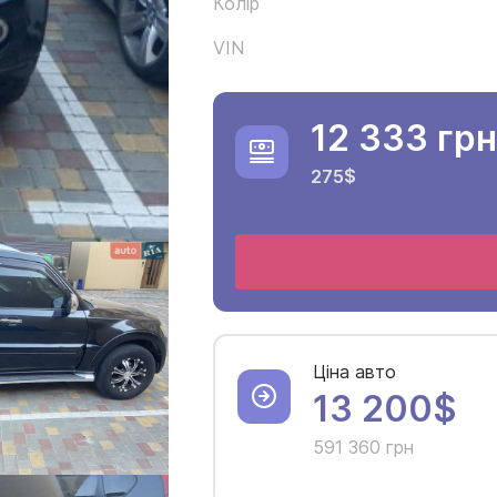
Колір
VIN
12 333 грн
275$
Ціна авто
13 200$
591 360 грн