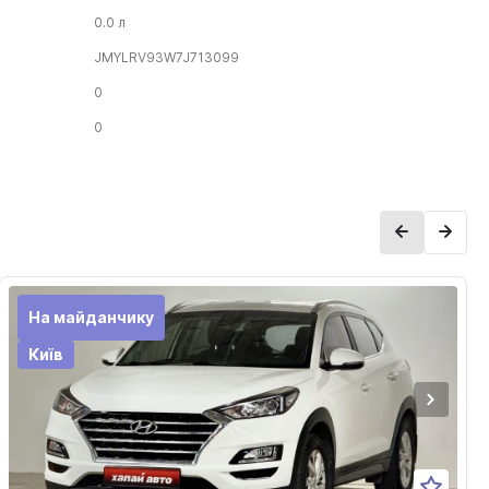
0.0 л
JMYLRV93W7J713099
0
0
На майданчику
Київ