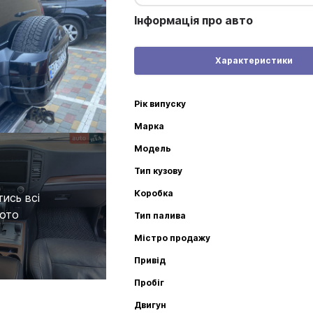
Інформація про авто
Характеристики
Рік випуску
Марка
Модель
Тип кузову
Коробка
ись всі
ото
Тип палива
Містро продажу
Привід
Пробіг
Двигун