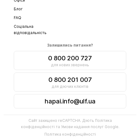
Офіси
Блог
FAQ
Соціальна
відповідальність
Залишились питання?
0 800 200 727
для нових звернень
0 800 201 007
для діючих клієнтів
hapai.info@ulf.ua
Сайт захищено reCAPTCHA. Діють
Політика
конфіденційності
та
Умови надання послуг
Google.
Політика конфіденційності