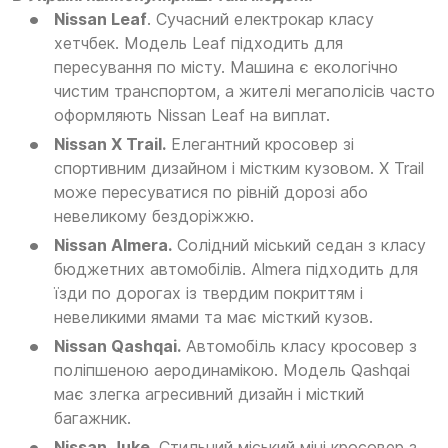
Nissan Leaf
. Сучасний електрокар класу
хетчбек. Модель Leaf підходить для
пересування по місту. Машина є екологічно
чистим транспортом, а жителі мегаполісів часто
оформляють Nissan Leaf на виплат.
Nissan X Trail.
Елегантний кросовер зі
спортивним дизайном і містким кузовом. X Trail
може пересуватися по рівній дорозі або
невеликому бездоріжжю.
Nissan Almera.
Солідний міський седан з класу
бюджетних автомобілів. Almera підходить для
їзди по дорогах із твердим покриттям і
невеликими ямами та має місткий кузов.
Nissan Qashqai.
Автомобіль класу кросовер з
поліпшеною аеродинамікою. Модель Qashqai
має злегка агресивний дизайн і місткий
багажник.
Nissan Juke.
Стильний міський міні кросовер з