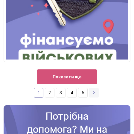
Показати ще
1
2
3
4
5
Потрібна
допомога? Ми на