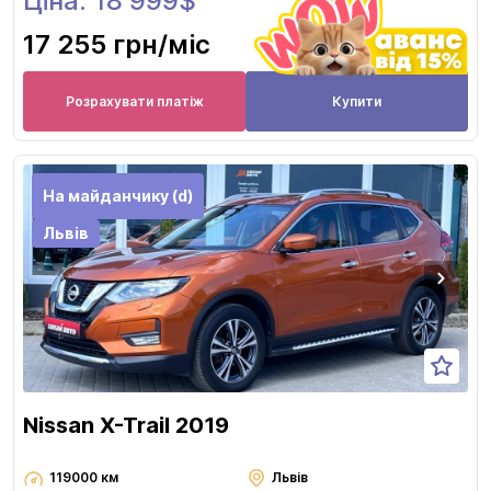
Ціна: 18 999$
17 255 грн
/міс
Розрахувати платіж
Купити
На майданчику (d)
Львів
Nissan X-Trail 2019
119000 км
Львів