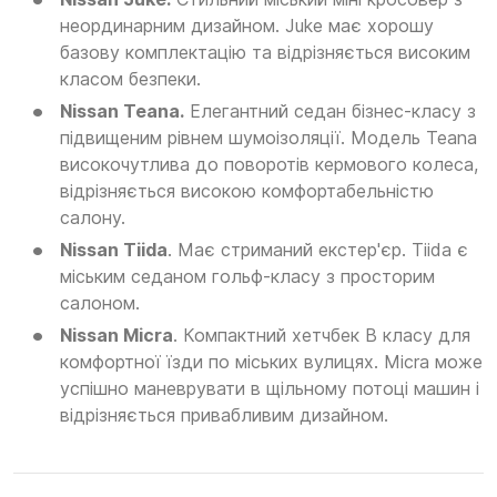
неординарним дизайном. Juke має хорошу
базову комплектацію та відрізняється високим
класом безпеки.
Nissan Teana.
Елегантний седан бізнес-класу з
підвищеним рівнем шумоізоляції. Модель Teana
високочутлива до поворотів кермового колеса,
відрізняється високою комфортабельністю
салону.
Nissan Tiida
. Має стриманий екстер'єр. Tiida є
міським седаном гольф-класу з просторим
салоном.
Nissan Micra
. Компактний хетчбек B класу для
комфортної їзди по міських вулицях. Micra може
успішно маневрувати в щільному потоці машин і
відрізняється привабливим дизайном.