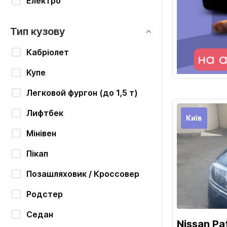
Електро
Тип кузову
Кабріолет
Купе
Легковой фургон (до 1,5 т)
Лифтбек
Київ
Мінівен
Пікап
Позашляховик / Кроссовер
Родстер
Седан
Nissan Pa