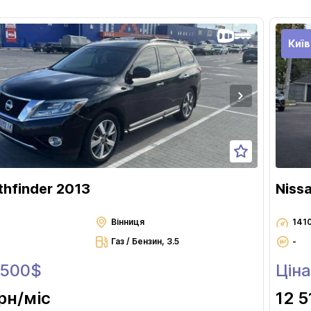
Київ
thfinder 2013
Niss
Вінниця
141
Газ / Бензин, 3.5
-
 500$
Ціна
грн
/міс
12 5