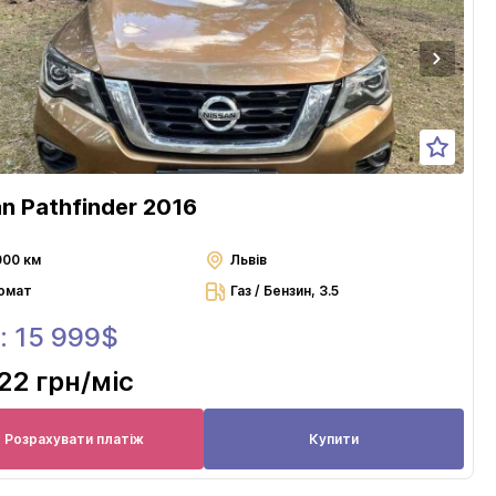
an Pathfinder 2016
000 км
Львів
омат
Газ / Бензин, 3.5
: 15 999$
22 грн
/міс
Розрахувати платіж
Купити