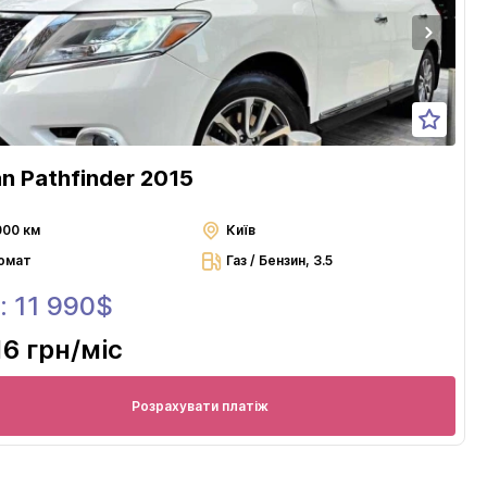
an Pathfinder 2015
000 км
Київ
омат
Газ / Бензин, 3.5
: 11 990$
16 грн
/міс
Розрахувати платіж