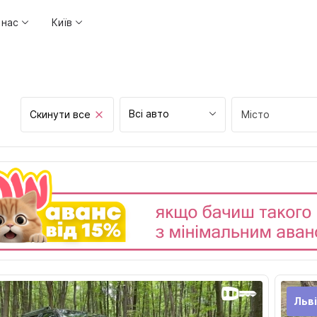
 нас
Київ
Всі авто
Скинути все
Місто
Вінниця
Дніпро
Житомир
Запоріжжя
Івано-Франківс
Київ
Кропивницький
Льв
Луцьк