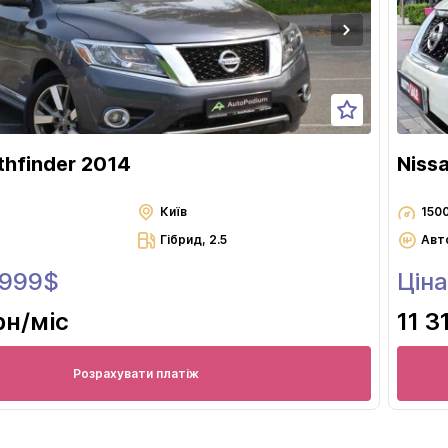
thfinder 2014
Niss
Київ
150
Гібрид, 2.5
Авт
 999$
Ціна
рн
/міс
11 3
Розрахувати платіж