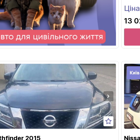
Ціна
13 0
Київ
thfinder 2015
Niss