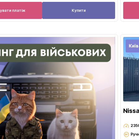
увати платіж
Купити
Київ
Niss
235
Ручн