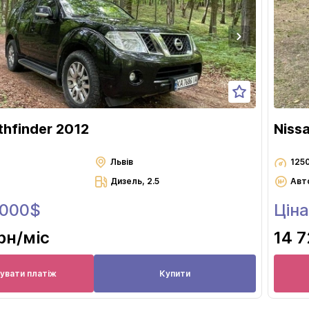
Львів
Миколаїв
Одеса
Полтава
Рівне
Суми
thfinder 2012
Niss
Тернопіль
Ужгород
Львів
125
Дизель, 2.5
Авт
Харків
 000$
Ціна
Херсон
Хмельницький
рн
/міс
14 7
Черкаси
Чернівці
увати платіж
Купити
Чернігів