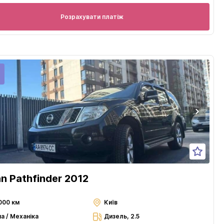
Розрахувати платіж
an Pathfinder 2012
000 км
Київ
а / Механіка
Дизель, 2.5