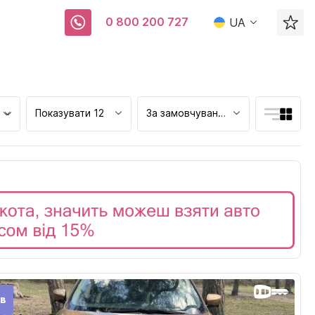
0 800 200 727
UA
Показувати 12
За замовчуванням
ьк
ів