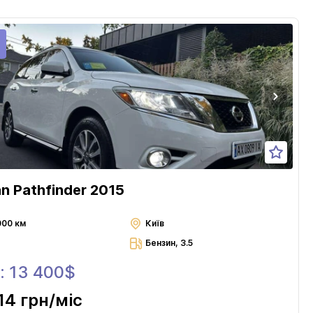
an Pathfinder 2015
000 км
Київ
Бензин, 3.5
: 13 400$
14 грн
/міс