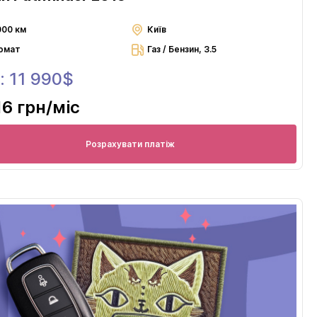
000 км
Київ
омат
Газ / Бензин, 3.5
: 11 990$
16 грн
/міс
Розрахувати платіж