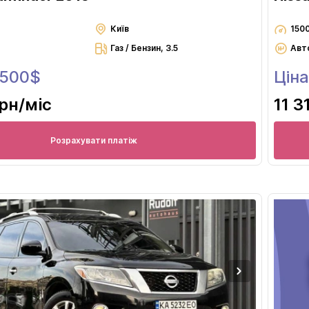
Київ
150
Газ / Бензин, 3.5
Авт
 500$
Ціна
грн
/міс
11 3
Розрахувати платіж