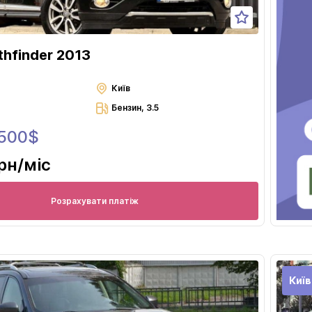
thfinder 2013
Київ
Бензин, 3.5
 500$
грн
/міс
Розрахувати платіж
Київ