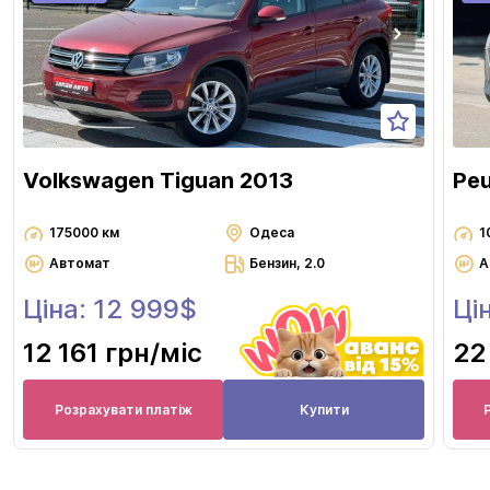
Volkswagen Tiguan 2013
Pe
175000 км
Одеса
1
Автомат
Бензин, 2.0
А
Ціна: 12 999$
Ці
12 161 грн
/міс
22
Розрахувати платіж
Купити