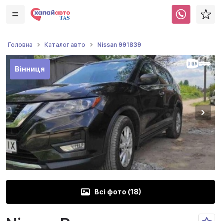
Nissan 991839
Головна
Каталог авто
Вінниця
Всі фото (
18
)