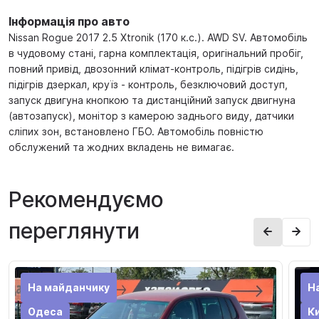
Інформація про авто
Nissan Rogue 2017 2.5 Xtronik (170 к.с.). AWD SV. Автомобіль
в чудовому стані, гарна комплектація, оригінальний пробіг,
повний привід, двозонний клімат-контроль, підігрів сидінь,
підігрів дзеркал, круїз - контроль, безключовий доступ,
запуск двигуна кнопкою та дистанційний запуск двигнуна
(автозапуск), монітор з камерою заднього виду, датчики
сліпих зон, встановлено ГБО. Автомобіль повністю
обслужений та жодних вкладень не вимагає.
Рекомендуємо
переглянути
На майданчику
Н
Одеса
Ки