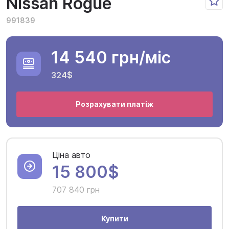
Nissan Rogue
991839
14 540 грн
/міс
324$
Розрахувати платіж
Ціна авто
15 800$
707 840 грн
Купити