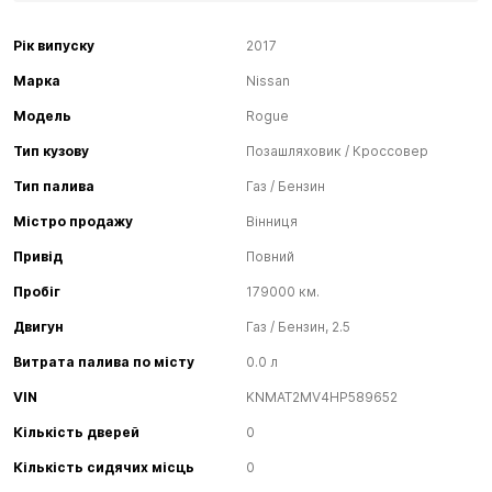
Рік випуску
2017
Марка
Nissan
Модель
Rogue
Тип кузову
Позашляховик / Кроссовер
Тип палива
Газ / Бензин
Містро продажу
Вінниця
Привід
Повний
Пробіг
179000 км.
Двигун
Газ / Бензин, 2.5
Витрата палива по місту
0.0 л
VIN
KNMAT2MV4HP589652
Кількість дверей
0
Кількість сидячих місць
0