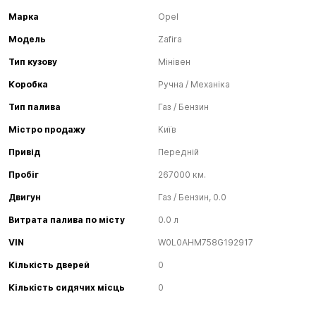
Марка
Opel
Модель
Zafira
Тип кузову
Мінівен
Коробка
Ручна / Механіка
Тип палива
Газ / Бензин
Містро продажу
Київ
Привід
Передній
Пробіг
267000 км.
Двигун
Газ / Бензин, 0.0
Витрата палива по місту
0.0 л
VIN
W0L0AHM758G192917
Кількість дверей
0
Кількість сидячих місць
0