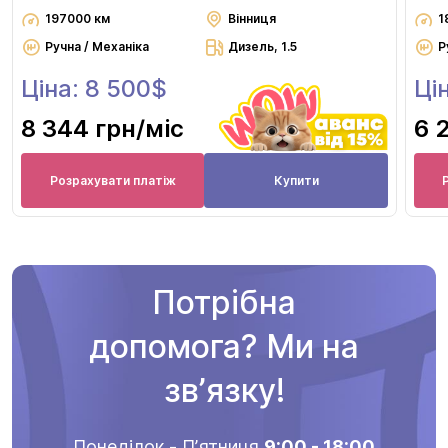
197000 км
Вінниця
1
Ручна / Механіка
Дизель, 1.5
Р
Ціна: 8 500$
Ці
8 344 грн
/міс
6 
Розрахувати платіж
Купити
Потрібна
допомога? Ми на
звʼязку!
Понеділок - Пʼятниця
9:00 - 18:00