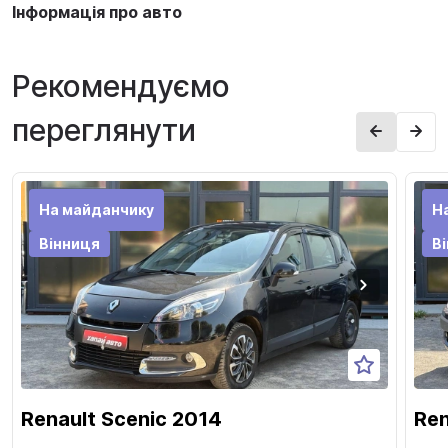
Інформація про авто
Рекомендуємо
переглянути
На майданчику
Н
Вінниця
В
Renault Scenic 2014
Ren