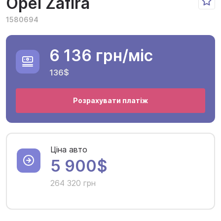
Opel Zafira
1580694
6 136 грн
/міс
136$
Розрахувати платіж
Ціна авто
5 900$
264 320 грн