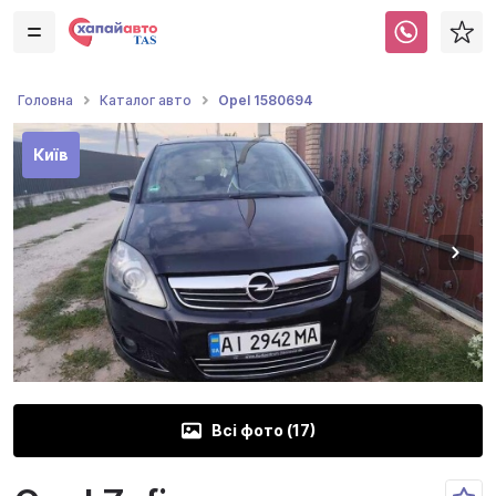
Opel 1580694
Головна
Каталог авто
Київ
Всі фото (
17
)