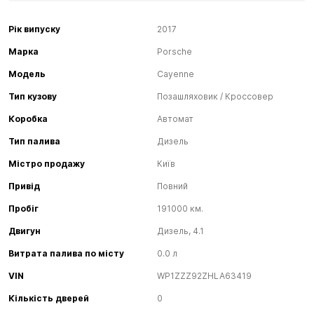
Рік випуску
2017
Марка
Porsche
Модель
Cayenne
Тип кузову
Позашляховик / Кроссовер
Коробка
Автомат
Тип палива
Дизель
Містро продажу
Київ
Привід
Повний
Пробіг
191000 км.
Двигун
Дизель, 4.1
Витрата палива по місту
0.0 л
VIN
WP1ZZZ92ZHLA63419
Кількість дверей
0