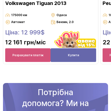
Volkswagen Tiguan 2013
Pe
175000 км
Одеса
1
Автомат
Бензин, 2.0
А
Ціна: 12 999$
Ці
12 161 грн
/міс
22
Розрахувати платіж
Купити
Потрібна
допомога? Ми на