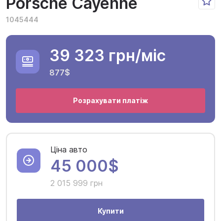
Porsche Cayenne
1045444
39 323 грн
/міс
877$
Розрахувати платіж
Ціна авто
45 000$
2 015 999 грн
Купити