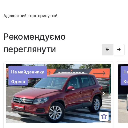
Адекватний торг присутній.
Рекомендуємо
переглянути
На майданчику
Н
Одеса
Ки