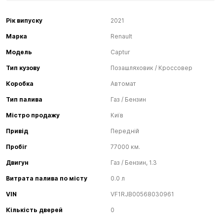
Рік випуску
2021
Марка
Renault
Модель
Captur
Тип кузову
Позашляховик / Кроссовер
Коробка
Автомат
Тип палива
Газ / Бензин
Містро продажу
Київ
Привід
Передній
Пробіг
77000 км.
Двигун
Газ / Бензин, 1.3
Витрата палива по місту
0.0 л
VIN
VF1RJB00568030961
Кількість дверей
0