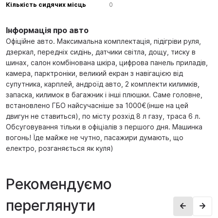
Кількість сидячих місць
0
Інформація про авто
Офіційне авто. Максимальна комплектація, підігріви руля,
дзеркал, передніх сидінь, датчики світла, дощу, тиску в
шинах, салон комбінована шкіра, цифрова панель приладів,
камера, парктроніки, великий екран з навігацією від
супутника, карплей, андроїд авто, 2 комплекти килимків,
запаска, килимок в багажник і інші плюшки. Саме головне,
встановлено ГБО найсучасніше за 1000€(інше на цей
двигун не ставиться), по місту розхід 8 л газу, траса 6 л.
Обсуговування тільки в офіціалів з першого дня. Машинка
вогонь! Їде майже не чутно, пасажири думають, що
електро, розганяється як куля)
Рекомендуємо
переглянути