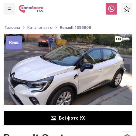
Renault 1396606
Головна
Каталог авто
Київ
Всі фото (
9
)