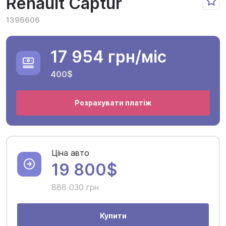
Renault Captur
1396606
17 954 грн
/міс
400$
Розрахувати платіж
Ціна авто
19 800$
888 030 грн
Купити