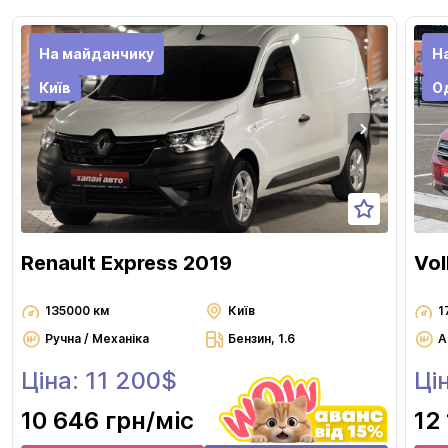
На майданчику
Н
Київ
О
Renault Express 2019
Vol
135000 км
Київ
1
Ручна / Механіка
Бензин, 1.6
А
Ціна: 11 200$
Ці
10 646 грн
/міс
12