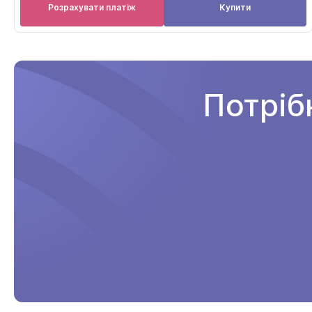
Розрахувати платіж
Купити
Потріб