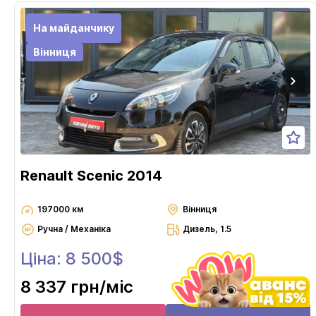
На майданчику
Вінниця
Renault Scenic 2014
197000 км
Вінниця
Ручна / Механіка
Дизель, 1.5
Ціна: 8 500$
8 337 грн
/міс