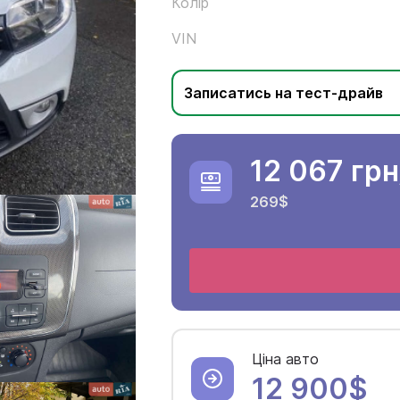
Колір
VIN
Записатись на тест-драйв
12 067 грн
269$
Ціна авто
12 900$