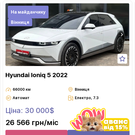
На майданчику
Вінниця
Hyundai Ioniq 5 2022
66000 км
Вінниця
Автомат
Електро, 7.3
Ціна: 30 000$
26 566 грн
/міс