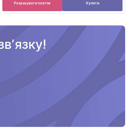
Розрахувати платіж
Купити
вʼязку!