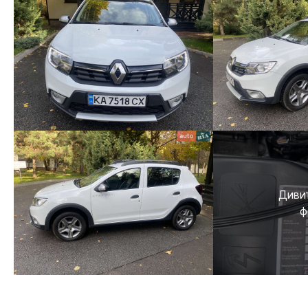
Дивит
ф