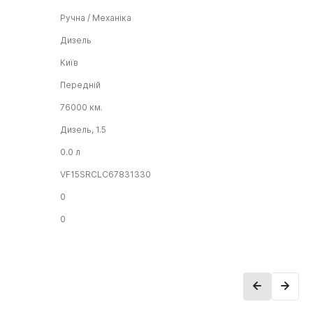
Ручна / Механіка
Дизель
Київ
Передній
76000 км.
Дизель, 1.5
0.0 л
VF15SRCLC67831330
0
0