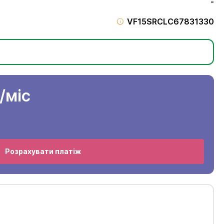
-
VF15SRCLC67831330
/міс
Розрахувати платіж