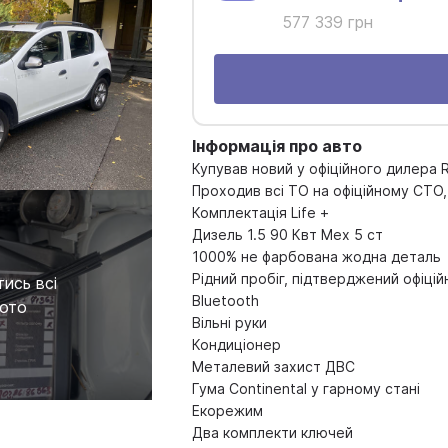
577 339 грн
Інформація про авто
Купував новий у офіційного дилера R
Проходив всі ТО на офіційному СТО,
Комплектація Life +
Дизель 1.5 90 Квт Мех 5 ст
1000% не фарбована жодна деталь
Рідний пробіг, підтверджений офіці
ись всі
Bluetooth
ото
Вільні руки
Кондиціонер
Металевий захист ДВС
Гума Continental у гарному стані
Екорежим
Два комплекти ключей