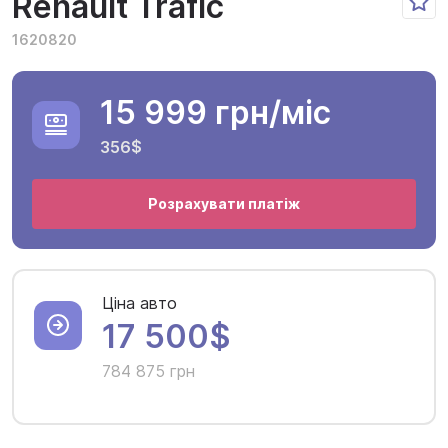
Renault Trafic
1620820
15 999 грн
/міс
356$
Розрахувати платіж
Ціна авто
17 500$
784 875 грн