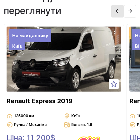
переглянути
На майданчику
Н
Київ
В
Renault Express 2019
Ren
135000 км
Київ
1
Ручна / Механіка
Бензин, 1.6
Р
Ціна: 11 200$
Ці