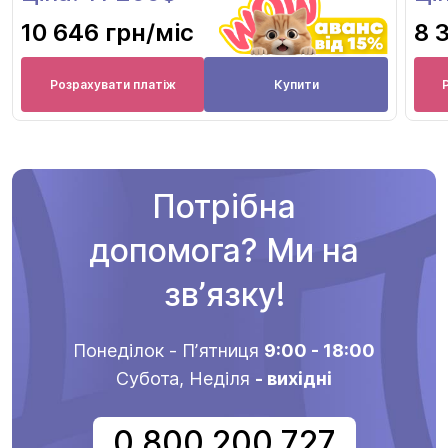
10 646 грн
/міс
8 
Розрахувати платіж
Купити
Потрібна
допомога? Ми на
звʼязку!
Понеділок - Пʼятниця
9:00 - 18:00
Субота, Неділя
- вихідні
0 800 200 727