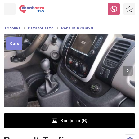
Renault 1620820
Головна
Каталог авто
Київ
Всі фото (
6
)