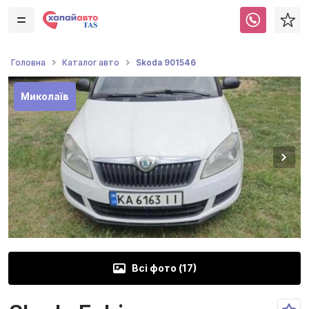
Skoda 901546
Головна
Каталог авто
Миколаїв
Всі фото (
17
)