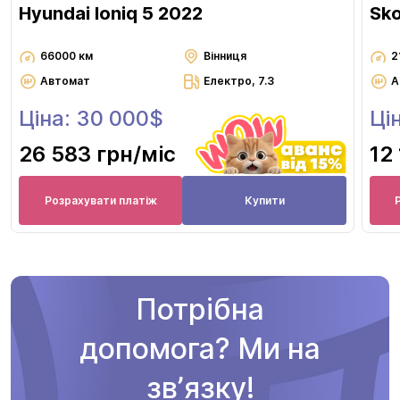
Hyundai Ioniq 5 2022
Sko
66000 км
Вінниця
2
Автомат
Електро, 7.3
А
Ціна: 30 000$
Ці
26 583 грн
/міс
12
Розрахувати платіж
Купити
Потрібна
допомога? Ми на
звʼязку!