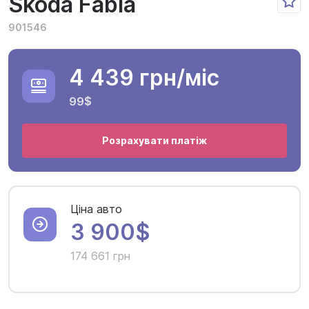
Skoda Fabia
901546
4 439 грн
/міс
99$
Розрахувати платіж
Ціна авто
3 900$
174 661 грн