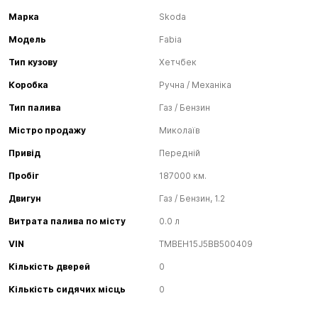
Марка
Skoda
Модель
Fabia
Тип кузову
Хетчбек
Коробка
Ручна / Механіка
Тип палива
Газ / Бензин
Містро продажу
Миколаїв
Привід
Передній
Пробіг
187000 км.
Двигун
Газ / Бензин, 1.2
Витрата палива по місту
0.0 л
VIN
TMBEH15J5BB500409
Кількість дверей
0
Кількість сидячих місць
0