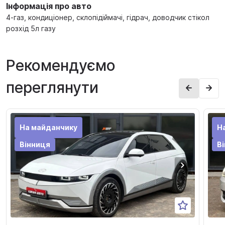
Інформація про авто
4-газ, кондиціонер, склопідіймачі, гідрач, доводчик стікол
розхід 5л газу
Рекомендуємо
переглянути
На майданчику
Н
Вінниця
В