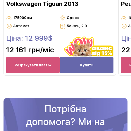
Volkswagen Tiguan 2013
Pe
175000 км
Одеса
1
Автомат
Бензин, 2.0
А
Ціна: 12 999$
Ці
12 161 грн
/міс
22
Розрахувати платіж
Купити
Потрібна
допомога? Ми на