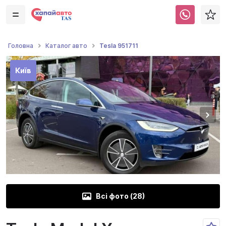
Tesla 951711
Головна
Каталог авто
Київ
Всі фото (
28
)