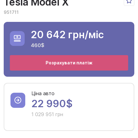
Tesla Model X
951711
20 642 грн
/міс
460$
Розрахувати платіж
Ціна авто
22 990$
1 029 951 грн