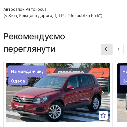
Автосалон AвтоFocus
(м.Київ, Кільцева дорога, 1, ТРЦ “Respublika Park”)
Рекомендуємо
переглянути
На майданчику
Н
Одеса
Ки