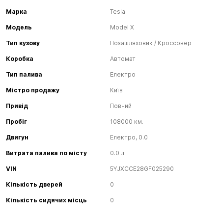
Марка
Tesla
Модель
Model X
Тип кузову
Позашляховик / Кроссовер
Коробка
Автомат
Тип палива
Електро
Містро продажу
Київ
Привід
Повний
Пробіг
108000 км.
Двигун
Електро, 0.0
Витрата палива по місту
0.0 л
VIN
5YJXCCE28GF025290
Кількість дверей
0
Кількість сидячих місць
0