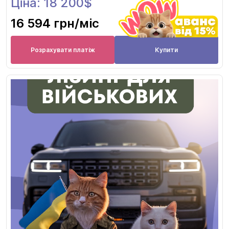
Ціна: 18 200$
16 594 грн
/міс
Розрахувати платіж
Купити