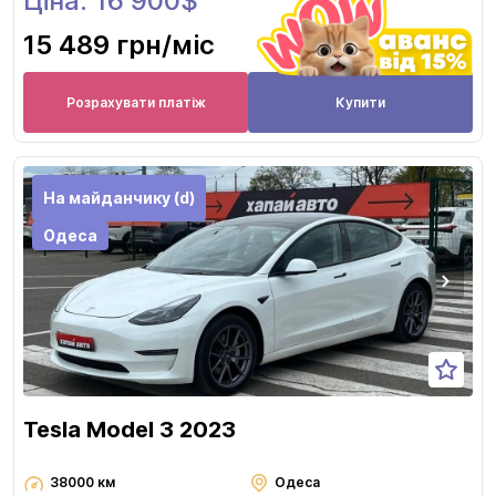
Ціна: 16 900$
15 489 грн
/міс
Розрахувати платіж
Купити
На майданчику (d)
Одеса
Tesla Model 3 2023
38000 км
Одеса