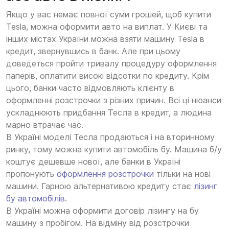
Якщо у вас немає повної суми грошей, щоб купити
Tesla, можна оформити авто на виплат. У Києві та
інших містах України можна взяти машину Tesla в
кредит, звернувшись в банк. Але при цьому
доведеться пройти тривалу процедуру оформлення
паперів, оплатити високі відсотки по кредиту. Крім
цього, банки часто відмовляють клієнту в
оформленні розстрочки з різних причин. Всі ці нюанси
ускладнюють придбання Тесла в кредит, а людина
марно втрачає час.
В Україні моделі Тесла продаються і на вторинному
ринку, тому можна купити автомобіль бу. Машина б/у
коштує дешевше нової, але банки в Україні
пропонують
оформлення розстрочки
тільки на нові
машини. Гарною альтернативою кредиту стає
лізинг
бу автомобілів
.
В Україні можна оформити договір лізингу на бу
машину з пробігом. На відміну від розстрочки