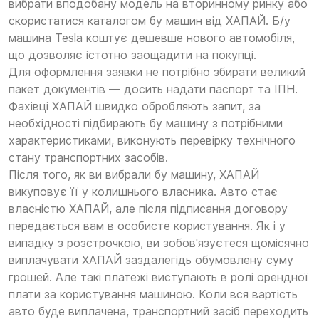
вибрати вподобану модель на вторинному ринку або
скористатися каталогом бу машин від ХАПАЙ. Б/у
машина Tesla коштує дешевше нового автомобіля,
що дозволяє істотно заощадити на покупці.
Для оформлення заявки не потрібно збирати великий
пакет документів — досить надати паспорт та ІПН.
Фахівці ХАПАЙ швидко обробляють запит, за
необхідності підбирають бу машину з потрібними
характеристиками, виконують перевірку технічного
стану транспортних засобів.
Після того, як ви вибрали бу машину, ХАПАЙ
викуповує її у колишнього власника. Авто стає
власністю ХАПАЙ, але після підписання договору
передається вам в особисте користування. Як і у
випадку з розстрочкою, ви зобов'язуєтеся щомісячно
виплачувати ХАПАЙ заздалегідь обумовлену суму
грошей. Але такі платежі виступають в ролі орендної
плати за користування машиною. Коли вся вартість
авто буде виплачена, транспортний засіб переходить