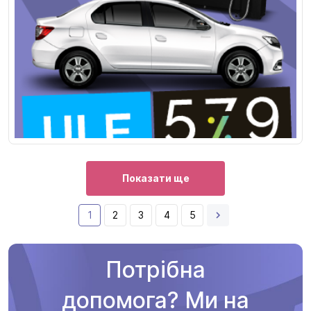
Показати ще
1
2
3
4
5
Потрібна
допомога? Ми на