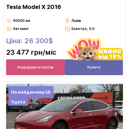
Tesla Model X 2016
90000 км
Львів
Автомат
Електро, 0.0
Ціна: 26 300$
23 477 грн
/міс
Розрахувати платіж
Купити
На майданчику (d)
Одеса