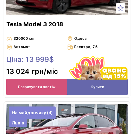
Tesla Model 3 2018
320000 км
Одеса
Автомат
Електро, 7.5
Ціна: 13 999$
13 024 грн
/міс
Розрахувати платіж
Купити
На майданчику (d)
Львів