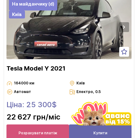
На майданчику (d)
Київ
Tesla Model Y 2021
164000 км
Київ
Автомат
Електро, 0.5
Ціна: 25 300$
22 627 грн
/міс
Розрахувати платіж
Купити