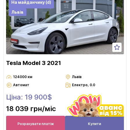
На майданчику (d)
Львів
Tesla Model 3 2021
124000 км
Львів
Автомат
Електро, 0.0
Ціна: 19 900$
18 039 грн
/міс
Розрахувати платіж
Купити