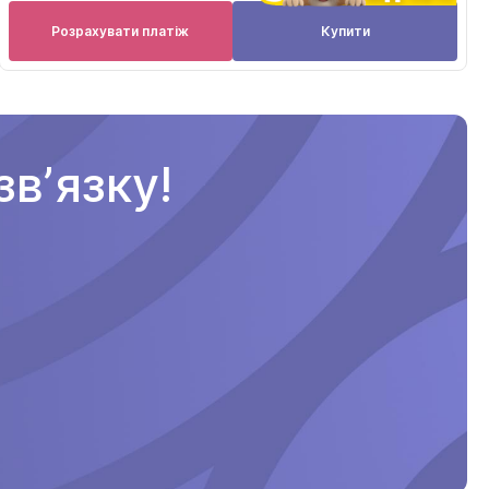
Розрахувати платіж
Купити
вʼязку!