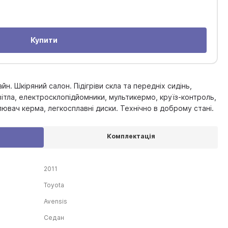
Купити
йн. Шкіряний салон. Підігріви скла та передніх сидінь,
вітла, електросклопідйомники, мультикермо, круїз-контроль,
лювач керма, легкосплавні диски. Технічно в доброму стані.
Комплектація
2011
Toyota
Avensis
Седан