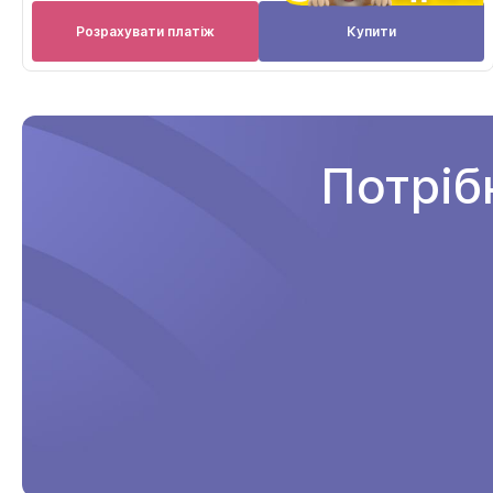
Розрахувати платіж
Купити
Потріб