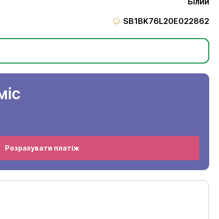
Білий
SB1BK76L20E022862
міс
Розрахувати платіж