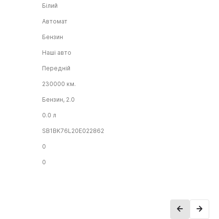
Білий
Автомат
Бензин
Наші авто
Передній
230000 км.
Бензин, 2.0
0.0 л
SB1BK76L20E022862
0
0