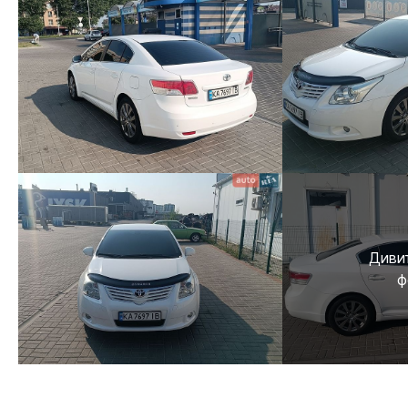
Дивит
ф