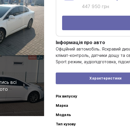
447 950 грн
Інформація про авто
Офіційний автомобіль. Яскравий диза
клімат-контроль, датчики дощу та с
Sport режим, аудіопідготовка, підси
Характеристики
ись всі
ото
Рік випуску
Марка
Модель
Тип кузову