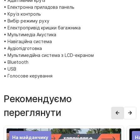
• Адаптивний круїз
• Електронна приладова панель
• Круїз контроль
• Вибір режиму руху
• Електропривід кришки багажника
• Мультимедіа Акустика
• Навігаційна система
• Аудіопідготовка
• Мультимедійна система з LCD-екраном
• Bluetooth
• USB
• Голосове керування
Рекомендуємо
переглянути
На майданчику
Н