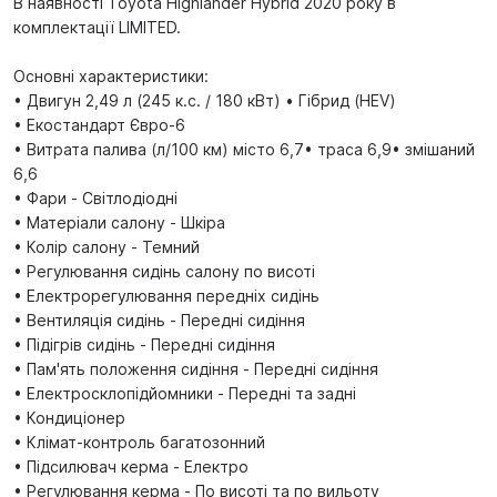
В наявності Toyota Highlander Hybrid 2020 року в
комплектації LIMITED.
Основні характеристики:
• Двигун 2,49 л (245 к.с. / 180 кВт) • Гібрид (HEV)
• Екостандарт Євро-6
• Витрата палива (л/100 км) місто 6,7• траса 6,9• змішаний
6,6
• Фари - Світлодіодні
• Матеріали салону - Шкіра
• Колір салону - Темний
• Регулювання сидінь салону по висоті
• Електрорегулювання передніх сидінь
• Вентиляція сидінь - Передні сидіння
• Підігрів сидінь - Передні сидіння
• Пам'ять положення сидіння - Передні сидіння
• Електросклопідйомники - Передні та задні
• Кондиціонер
• Клімат-контроль багатозонний
• Підсилювач керма - Електро
• Регулювання керма - По висоті та по вильоту