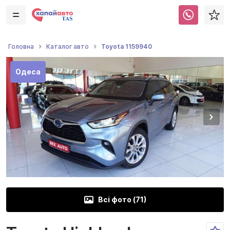
Toyota 1159940
Головна
Каталог авто
Одеса
Всі фото (
71
)