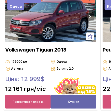
Одеса
Ки
Volkswagen Tiguan 2013
Pe
175000 км
Одеса
1
Автомат
Бензин, 2.0
А
Ціна: 12 999$
Ці
12 161 грн
/міс
22
Розрахувати платіж
Купити