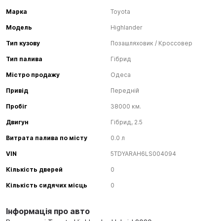
Марка
Toyota
Модель
Highlander
Тип кузову
Позашляховик / Кроссовер
Тип палива
Гібрид
Містро продажу
Одеса
Привід
Передній
Пробіг
38000 км.
Двигун
Гібрид, 2.5
Витрата палива по місту
0.0 л
VIN
5TDYARAH6LS004094
Кількість дверей
0
Кількість сидячих місць
0
Інформація про авто