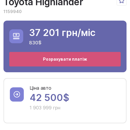
Toyota Highlander
1159940
37 201 грн
/міс
830$
Розрахувати платіж
Ціна авто
42 500$
1 903 999 грн