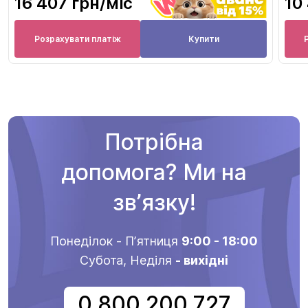
16 407 грн
/міс
10
Розрахувати платіж
Купити
Потрібна
допомога? Ми на
звʼязку!
Понеділок - Пʼятниця
9:00 - 18:00
Субота, Неділя
- вихідні
0 800 200 727