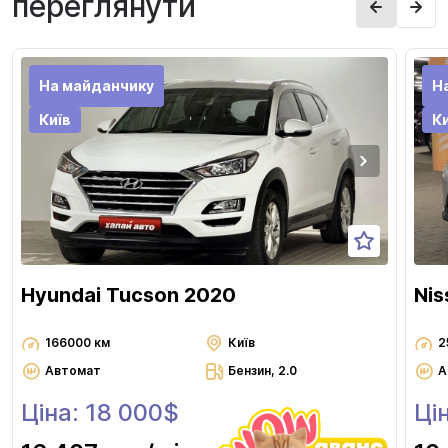
переглянути
На майданчику
Н
Київ
Ки
Hyundai Tucson 2020
Nis
166000 км
Київ
2
Автомат
Бензин, 2.0
А
Ціна: 18 000$
Ці