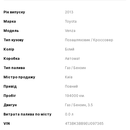
Рік випуску
2013
Марка
Toyota
Модель
Venza
Тип кузову
Позашляховик / Кроссовер
Колір
Білий
Коробка
Автомат
Тип палива
Газ / Бензин
Містро продажу
Київ
Привід
Повний
Пробіг
194000 км.
Двигун
Газ / Бензин, 3.5
Витрата палива по місту
0.0 л
VIN
4T3BK3BB9EU097365