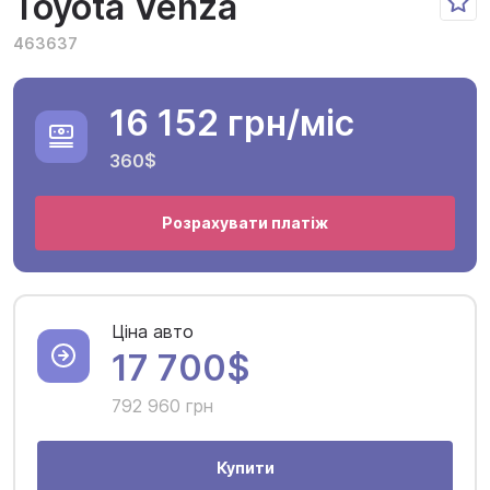
Toyota Venza
463637
16 152 грн
/міс
360$
Розрахувати платіж
Ціна авто
17 700$
792 960 грн
Купити