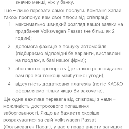
значно менші, ніж у банку.
І це – лише переваги самої послуги. Компанія Хапай
також пропонує вам свої плюси від співпраці:
максимально швидкий розгляд вашої заявки на
придбання Volkswagen Passat (не більш як 2
годин);
допомога фахівців в пошуку автомобіля
(підбираємо відповідні бв варіанти, виставлені
на продаж, в базі нашої фірми);
абсолютна прозорість (детально розповідаємо
вам про всі тонкощі майбутньої угоди);
відсутність додаткових платежів (поліс КАСКО
оформляємо тільки якщо Ви захочете).
Ще одна важлива перевага від співпраці з нами –
можливість дострокового погашення
заборгованості. Якщо ви бажаєте скоріше
розрахуватися за свій Volkswagen Passat
(Фольксваген Пасат), у вас є право внести залишок