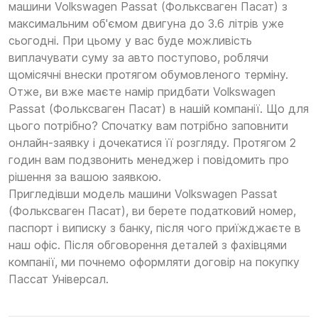
машини Volkswagen Passat (Фольксваген Пасат) з
максимальним об'ємом двигуна до 3.6 літрів уже
сьогодні. При цьому у вас буде можливість
виплачувати суму за авто поступово, роблячи
щомісячні внески протягом обумовленого терміну.
Отже, ви вже маєте намір придбати Volkswagen
Passat (Фольксваген Пасат) в нашій компанії. Що для
цього потрібно? Спочатку вам потрібно заповнити
онлайн-заявку і дочекатися її розгляду. Протягом 2
годин вам подзвонить менеджер і повідомить про
рішення за вашою заявкою.
Пригледівши модель машини Volkswagen Passat
(Фольксваген Пасат), ви берете податковий номер,
паспорт і виписку з банку, після чого приїжджаєте в
наш офіс. Після обговорення деталей з фахівцями
компанії, ми почнемо оформляти договір на покупку
Пассат Універсал.