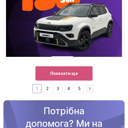
Показати ще
1
2
3
4
5
Потрібна
допомога? Ми на