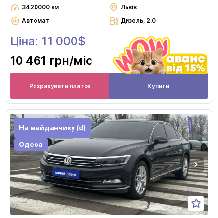
3420000 км
Львів
Автомат
Дизель, 2.0
Ціна: 11 000$
10 461 грн
/міс
Розрахувати платіж
Купити
На майданчику (d)
Одеса