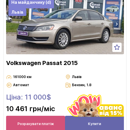
На майданчику (d)
Львів
Volkswagen Passat 2015
161000 км
Львів
Автомат
Бензин, 1.8
Ціна: 11 000$
10 461 грн
/міс
Розрахувати платіж
Купити