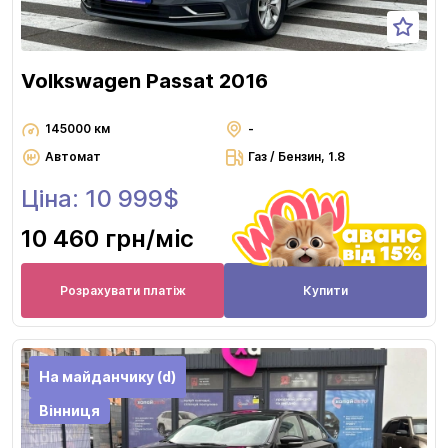
Volkswagen Passat 2016
145000 км
-
Автомат
Газ / Бензин, 1.8
Ціна: 10 999$
10 460 грн
/міс
Розрахувати платіж
Купити
На майданчику (d)
Вінниця