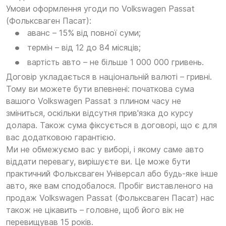
Умови оформлення угоди по Volkswagen Passat
(Фольксваген Пасат):
аванс – 15% від повної суми;
термін – від 12 до 84 місяців;
вартість авто – не більше 1 000 000 гривень.
Договір укладається в національній валюті – гривні.
Тому ви можете бути впевнені: початкова сума
вашого Volkswagen Passat з плином часу не
зміниться, оскільки відсутня прив'язка до курсу
долара. Також сума фіксується в договорі, що є для
вас додатковою гарантією.
Ми не обмежуємо вас у виборі, і якому саме авто
віддати перевагу, вирішуєте ви. Це може бути
практичний Фольксваген Універсал або будь-яке інше
авто, яке вам сподобалося. Пробіг виставленого на
продаж Volkswagen Passat (Фольксваген Пасат) нас
також не цікавить – головне, щоб його вік не
перевищував 15 років.