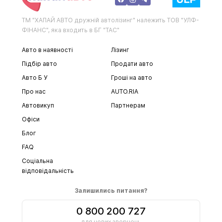
ТМ "ХАПАЙ АВТО дружній автолізинг" належить ТОВ "УЛФ-
ФІНАНС", яка входить в БГ "ТАС"
Авто в наявності
Лізинг
Підбір авто
Продати авто
Авто Б У
Гроші на авто
Про нас
AUTO.RIA
Автовикуп
Партнерам
Офіси
Блог
FAQ
Соціальна
відповідальність
Залишились питання?
0 800 200 727
для нових звернень