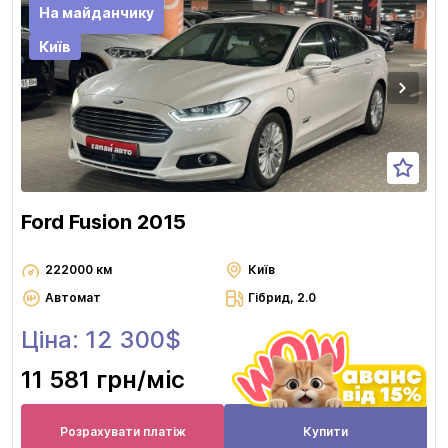
На майданчику
Київ
Ford Fusion 2015
222000 км
Київ
Автомат
Гібрид, 2.0
Ціна: 12 300$
11 581 грн
/міс
Розрахувати платіж
Купити