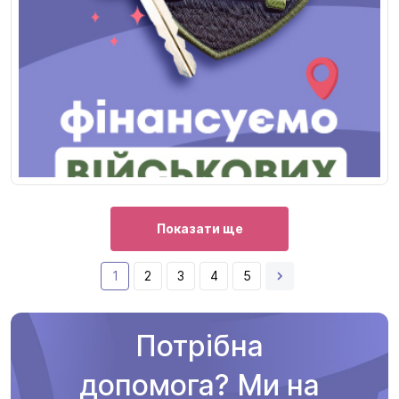
Показати ще
1
2
3
4
5
Потрібна
допомога? Ми на