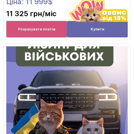
Ціна: 11 999$
11 325 грн
/міс
Розрахувати платіж
Купити