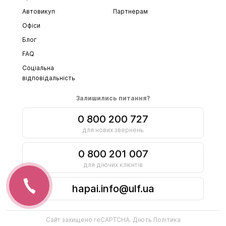
Автовикуп
Партнерам
Офіси
Блог
FAQ
Соціальна
відповідальність
Залишились питання?
0 800 200 727
для нових звернень
0 800 201 007
для діючих клієнтів
hapai.info@ulf.ua
Сайт захищено reCAPTCHA. Діють
Політика