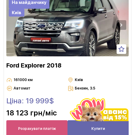
На майданчику
Київ
Ford Explorer 2018
161000 км
Київ
Автомат
Бензин, 3.5
Ціна: 19 999$
18 123 грн
/міс
Розрахувати платіж
Купити