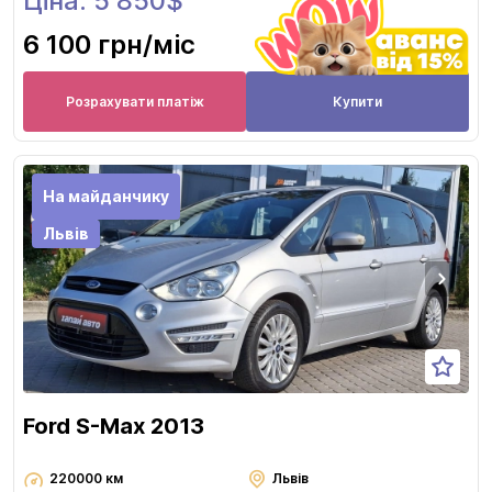
Ціна: 5 850$
6 100 грн
/міс
Розрахувати платіж
Купити
На майданчику
Львів
Ford S-Max 2013
220000 км
Львів