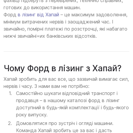
фахівці підберуть з перевірених, технічно справних,
готових до використання машин.
Форд
в лізинг від Хапай
– це максимум задоволення,
мінімум витрачених нервів і заощаджений час. І
звичайно, помірні платежі по розстрочці, які набагато
нижчі звичайні=их банківських відсотків.
Чому Форд в лізинг з Хапай?
Хапай зробить для вас все, що зазвичай вимагає сил,
нервів і часу. З нами вам не потрібно:
Самостійно шукати відповідний транспорт і
продавця – в нашому каталозі форд в лізинг
доступний в будь-якій комплектації і будь-якого
року випуску.
Домовлятися про зустріч і огляді машини.
Команда Хапай зробить це за вас і дасть