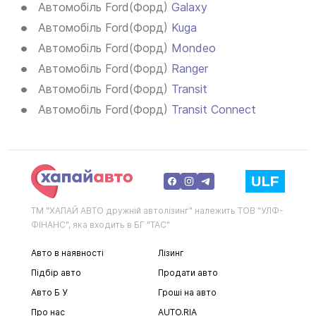
Автомобіль Ford(Форд)
Galaxy
Автомобіль Ford(Форд)
Kuga
Автомобіль Ford(Форд)
Mondeo
Автомобіль Ford(Форд)
Ranger
Автомобіль Ford(Форд)
Transit
Автомобіль Ford(Форд)
Transit Connect
ТМ "ХАПАЙ АВТО дружній автолізинг" належить ТОВ "УЛФ-
ФІНАНС", яка входить в БГ "ТАС"
Авто в наявності
Лізинг
Підбір авто
Продати авто
Авто Б У
Гроші на авто
Про нас
AUTO.RIA