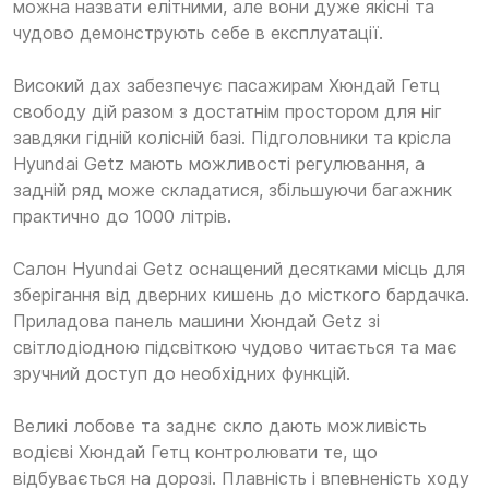
можна назвати елітними, але вони дуже якісні та
чудово демонструють себе в експлуатації.
Високий дах забезпечує пасажирам Хюндай Гетц
свободу дій разом з достатнім простором для ніг
завдяки гідній колісній базі. Підголовники та крісла
Hyundai Getz мають можливості регулювання, а
задній ряд може складатися, збільшуючи багажник
практично до 1000 літрів.
Салон Hyundai Getz оснащений десятками місць для
зберігання від дверних кишень до місткого бардачка.
Приладова панель машини Хюндай Getz зі
світлодіодною підсвіткою чудово читається та має
зручний доступ до необхідних функцій.
Великі лобове та заднє скло дають можливість
водієві Хюндай Гетц контролювати те, що
відбувається на дорозі. Плавність і впевненість ходу