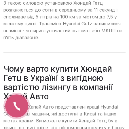
З такою силовою установкою Хюндай Гетц
розганяється до сотні в середньому за 11 секунд і
споживає від 5 літрів на 100 км за містом до 7,5 у
міському циклі. Трансмісії Hyundai Getz залишилися
незмінні - чотириступінчастий автомат або МКПП на
п'ять діапазонів.
Чому варто купити Хюндай
Гетц в Україні з вигідною
вартістю лізингу в компанії
Хапай Авто
У компанії Хапай Авто представлені кращі Hyundai
Getz та інші машини, які доступні в Києві та інших
містах країни. Ви можете купити Хендай Гетц бу в
лізинг, що вигідніше, ніж оформлення кредиту в банку,