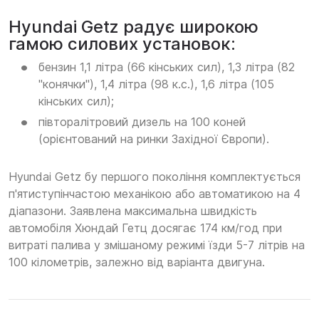
Hyundai Getz радує широкою
гамою силових установок:
бензин 1,1 літра (66 кінських сил), 1,3 літра (82
"конячки"), 1,4 літра (98 к.с.), 1,6 літра (105
кінських сил);
півторалітровий дизель на 100 коней
(орієнтований на ринки Західної Європи).
Hyundai Getz бу першого покоління комплектується
п'ятиступінчастою механікою або автоматикою на 4
діапазони. Заявлена максимальна швидкість
автомобіля Хюндай Гетц досягає 174 км/год при
витраті палива у змішаному режимі їзди 5-7 літрів на
100 кілометрів, залежно від варіанта двигуна.