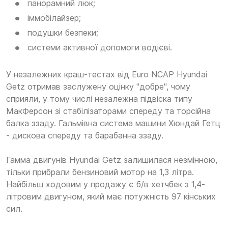
панорамний люк;
іммобілайзер;
подушки безпеки;
системи активної допомоги водієві.
У незалежних краш-тестах від Euro NCAP Hyundai
Getz отримав заслужену оцінку "добре", чому
сприяли, у тому числі незалежна підвіска типу
МакФерсон зі стабілізаторами спереду та торсійна
балка ззаду. Гальмівна система машини Хюндай Гетц
- дискова спереду та барабанна ззаду.
Гамма двигунів Hyundai Getz залишилася незмінною,
тільки прибрали бензиновий мотор на 1,3 літра.
Найбільш ходовим у продажу є б/в хетчбек з 1,4-
літровим двигуном, який має потужність 97 кінських
сил.