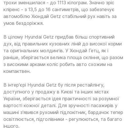
трохи зменшилася - до 1113 кілограм. Значно зріс
кліренс - з 13,5 до 16 сантиметрів, що забезпечує
автомобілю Хюндай Getz стабільний рух навіть за
умов бездоріжжя.
В цілому Hyundai Getz придбав більш спортивний
дух, від правильних кузовних ліній до високої корми
та оригінальних молдингів. У Хюндай Гетц, як і
раніше, зберігається велика площа скління, що разом
з високими арками коліс робить авто схожим на
компактвен.
В інтер'єрі Hyundai Getz бу після рестайлінгу,
доступного у продажу в Києві та інших містах
України, зберігається ідея практичності за розумної
вартості кожної деталі. Для зручності пасажирів у
машині з'явився рухомий підлокітник, бардачок тепер
освітлюється, підголівники - регулюються, та багато
іншого.