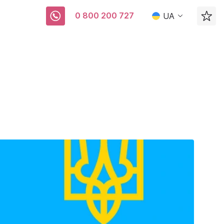
0 800 200 727
UA